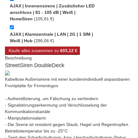
AJAX | Innenensirene | Zusätzlicher LED
anschluss | 81 - 105 dB | Weiß |
HomeSiren
(105,81 €)
AJAX | Alarmzentrale | LAN | 2G | 1 SIM |
Weiß | Hub
(286,06 €)
Kaufe alles zusammen zu
603,12 €
Beschreibung
StreetSiren DoubleDeck
Kabellose Außensirene mit einer kundenindividuell anpassbaren
Frontplatte für Firmenlogos
- Authentifizierung, um Fälschung zu verhindern
- Signalstörungserkennung und Verschlüsselung der
Kommunikationskanäle
- Manipulationsalarm
- Die Sirene ist resistent gegen Staub, Hagel und Regentropfen.
Betriebstemperatur bis zu -25°C
- Zeigt den Scharfschaltungs- bzw. Unscharfschaltungs-Status