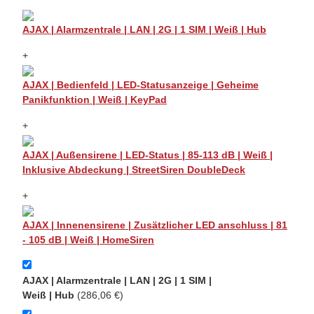
AJAX | Alarmzentrale | LAN | 2G | 1 SIM | Weiß | Hub
+
AJAX | Bedienfeld | LED-Statusanzeige | Geheime
Panikfunktion | Weiß | KeyPad
+
AJAX | Außensirene | LED-Status | 85-113 dB | Weiß |
Inklusive Abdeckung | StreetSiren DoubleDeck
+
AJAX | Innenensirene | Zusätzlicher LED anschluss | 81
- 105 dB | Weiß | HomeSiren
AJAX | Alarmzentrale | LAN | 2G | 1 SIM |
Weiß | Hub
(286,06 €)