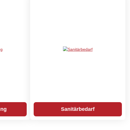
ung
Sanitärbedarf