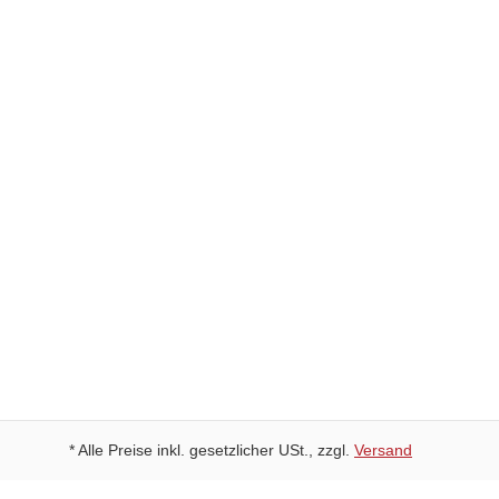
Kostenlose Rückgabe
30 Tage Rückgaberecht
Schneller Versand
Kostenloser Versand ab 49 Euro
* Alle Preise inkl. gesetzlicher USt., zzgl.
Versand