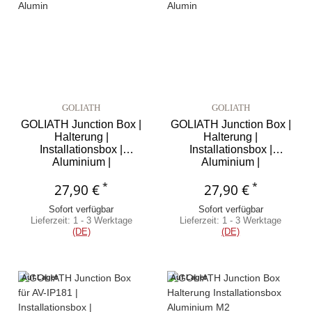
GOLIATH
GOLIATH
GOLIATH Junction Box |
GOLIATH Junction Box |
Halterung |
Halterung |
Installationsbox |
Installationsbox |
Aluminium |
Aluminium |
Wettergeschützt IP 66 |
Wettergeschützt IP 66 |
*
*
Black Serie
27,90 €
27,90 €
Weiß
Sofort verfügbar
Sofort verfügbar
Lieferzeit:
1 - 3 Werktage
Lieferzeit:
1 - 3 Werktage
(DE)
(DE)
Auf Lager
Auf Lager