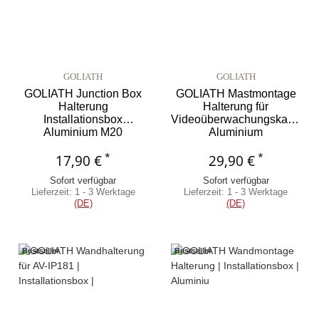
GOLIATH
GOLIATH
GOLIATH Junction Box
GOLIATH Mastmontage
Halterung
Halterung für
Installationsbox
Videoüberwachungskameras
Aluminium M20
Aluminium
Wettergeschützt weiß AV-
Wettergeschützt AV-
*
*
17,90 €
HDC-Z10
29,90 €
HDC-Z03
Sofort verfügbar
Sofort verfügbar
Lieferzeit:
1 - 3 Werktage
Lieferzeit:
1 - 3 Werktage
(DE)
(DE)
Bestseller
Bestseller