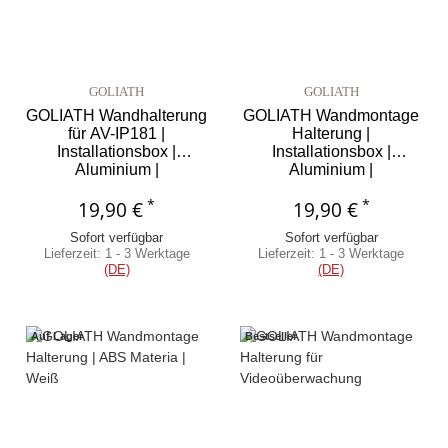
GOLIATH
GOLIATH
GOLIATH Wandhalterung
GOLIATH Wandmontage
für AV-IP181 |
Halterung |
Installationsbox |
Installationsbox |
Aluminium |
Aluminium |
Wettergeschützt IP66 |
Wettergeschützt IP 66 |
*
*
19,90 €
Weiß
Black Serie
19,90 €
Sofort verfügbar
Sofort verfügbar
Lieferzeit:
1 - 3 Werktage
Lieferzeit:
1 - 3 Werktage
(DE)
(DE)
Auf Lager
Bestseller