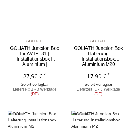
GOLIATH
GOLIATH
GOLIATH Junction Box
GOLIATH Junction Box
für AV-IP181 |
Halterung
Installationsbox |
Installationsbox
Aluminium |
Aluminium M20
Wettergeschützt IP66 |
Wandhalterung PTZ weiß
*
*
27,90 €
Weiß
AV-HDC-Z12
17,90 €
Sofort verfügbar
Sofort verfügbar
Lieferzeit:
1 - 3 Werktage
Lieferzeit:
1 - 3 Werktage
(DE)
(DE)
Bestseller
Bestseller