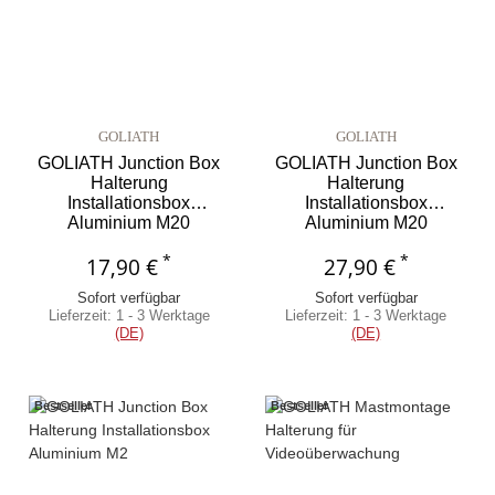
GOLIATH
GOLIATH
GOLIATH Junction Box
GOLIATH Junction Box
Halterung
Halterung
Installationsbox
Installationsbox
Aluminium M20
Aluminium M20
Wettergeschützt weiß AV-
Wettergeschützt weiß AV-
*
*
17,90 €
HDC-Z06
27,90 €
HDC-Z08
Sofort verfügbar
Sofort verfügbar
Lieferzeit:
1 - 3 Werktage
Lieferzeit:
1 - 3 Werktage
(DE)
(DE)
Bestseller
Bestseller