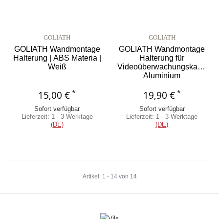
GOLIATH
GOLIATH
GOLIATH Wandmontage
GOLIATH Wandmontage
Halterung | ABS Materia |
Halterung für
Weiß
Videoüberwachungskameras
Aluminium
Wettergeschützt AV-
*
*
15,00 €
19,90 €
HDC-Z01
Sofort verfügbar
Sofort verfügbar
Lieferzeit:
1 - 3 Werktage
Lieferzeit:
1 - 3 Werktage
(DE)
(DE)
Artikel
1
-
14
von
14