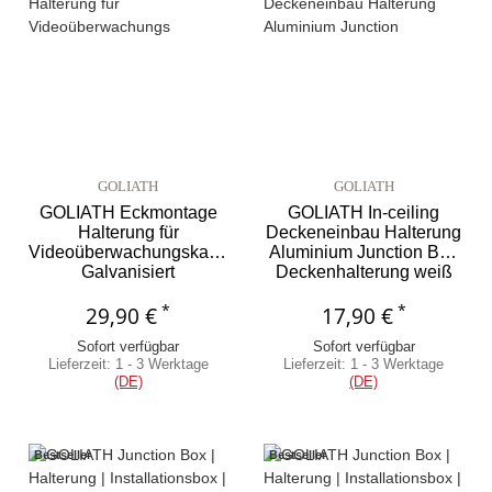
GOLIATH
GOLIATH
GOLIATH Eckmontage
GOLIATH In-ceiling
Halterung für
Deckeneinbau Halterung
Videoüberwachungskameras
Aluminium Junction Box
Galvanisiert
Deckenhalterung weiß
Wettergeschützt AV-
AV-HDC-Z11
*
*
29,90 €
HDC-Z04
17,90 €
Sofort verfügbar
Sofort verfügbar
Lieferzeit:
1 - 3 Werktage
Lieferzeit:
1 - 3 Werktage
(DE)
(DE)
Bestseller
Bestseller