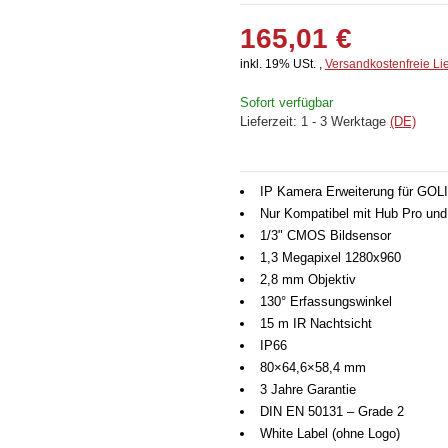
165,01 €
inkl. 19% USt. ,
Versandkostenfreie Li
Sofort verfügbar
Lieferzeit:
1 - 3 Werktage
(DE)
IP Kamera Erweiterung für GOL
Nur Kompatibel mit Hub Pro un
1/3" CMOS Bildsensor
1,3 Megapixel 1280x960
2,8 mm Objektiv
130° Erfassungswinkel
15 m IR Nachtsicht
IP66
80×64,6×58,4 mm
3 Jahre Garantie
DIN EN 50131 – Grade 2
White Label (ohne Logo)