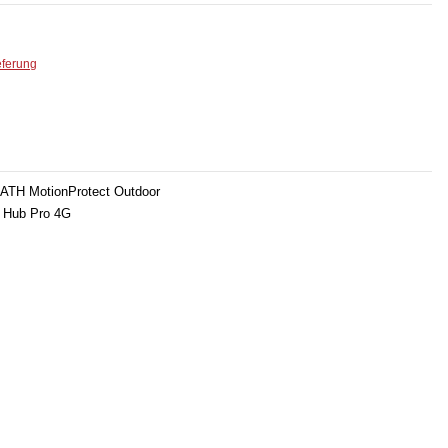
eferung
IATH MotionProtect Outdoor
d Hub Pro 4G