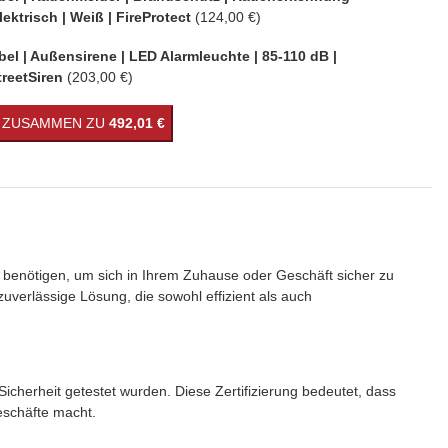
lektrisch | Weiß | FireProtect
(124,00 €)
el | Außensirene | LED Alarmleuchte | 85-110 dB |
treetSiren
(203,00 €)
S ZUSAMMEN ZU
492,01 €
Sie benötigen, um sich in Ihrem Zuhause oder Geschäft sicher zu
uverlässige Lösung, die sowohl effizient als auch
cherheit getestet wurden. Diese Zertifizierung bedeutet, dass
eschäfte macht.