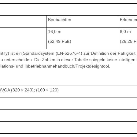
Beobachten
Erkenne
16,0 m
8,0 m
(52,49 Fuß)
(26,25 F
tify) ist ein Standardsystem (EN-62676-4) zur Definition der Fähigkeit
 unterscheiden. Die Zahlen in dieser Tabelle spiegeln keine intelligen
llations- und Inbetriebnahmehandbuch/Projektdesigntool.
QVGA (320 × 240); (160 × 120)