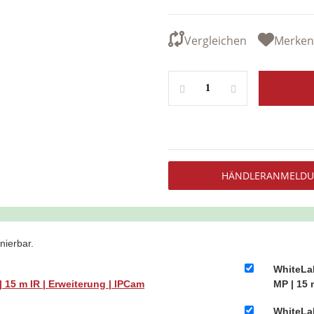
HÄNDLERANMELD
nierbar.
WhiteLab
| 15 m IR | Erweiterung | IPCam
MP | 15 
WhiteLa