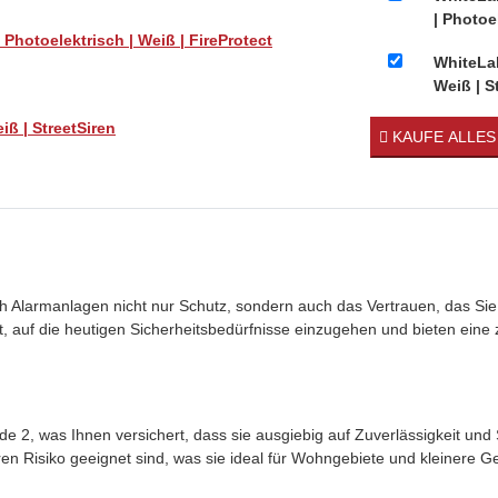
| Photoe
hotoelektrisch | Weiß | FireProtect
WhiteLab
Weiß | S
iß | StreetSiren
KAUFE ALLE
oliath Alarmanlagen nicht nur Schutz, sondern auch das Vertrauen, das 
 auf die heutigen Sicherheitsbedürfnisse einzugehen und bieten eine z
, was Ihnen versichert, dass sie ausgiebig auf Zuverlässigkeit und Si
ren Risiko geeignet sind, was sie ideal für Wohngebiete und kleinere G