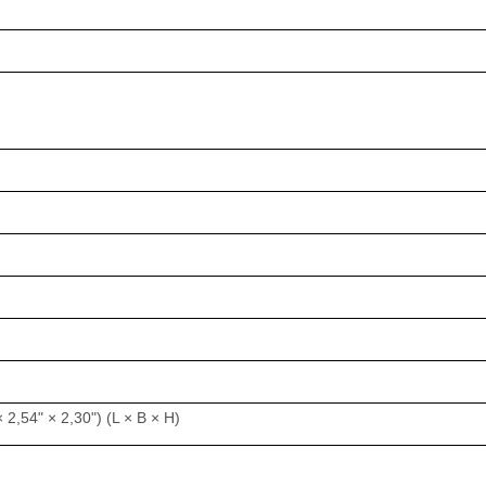
2,54" × 2,30") (L × B × H)