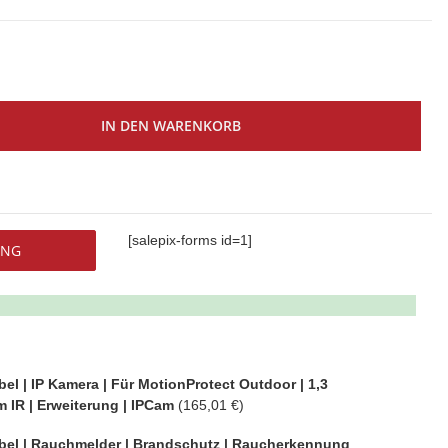
IN DEN WARENKORB
[salepix-forms id=1]
UNG
el | IP Kamera | Für MotionProtect Outdoor | 1,3
m IR | Erweiterung | IPCam
(165,01 €)
bel | Rauchmelder | Brandschutz | Raucherkennung