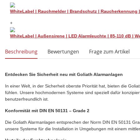
WhiteLabel | Rauchmelder | Brandschutz | Raucherkennung | P
+
WhiteLabel | Außensirene | LED Alarmleuchte | 85-110 dB | We
weitere Registerkarten anzeigen
Beschreibung
Bewertungen
Frage zum Artikel
Entdecken Sie Sicherheit neu mit Goliath Alarmanlagen
In einer Welt, in der Sicherheit oberste Priorität hat, bieten die G
fühlen. Unsere hochmodernen Systeme sind speziell dafür konzipiert,
benutzerfreundlich ist.
Konformität mit DIN EN 50131 – Grade 2
Die Goliath Alarmanlagen entsprechen der Norm DIN EN 50131 Grade 2
unsere Systeme für die Installation in Umgebungen mit einem mittle