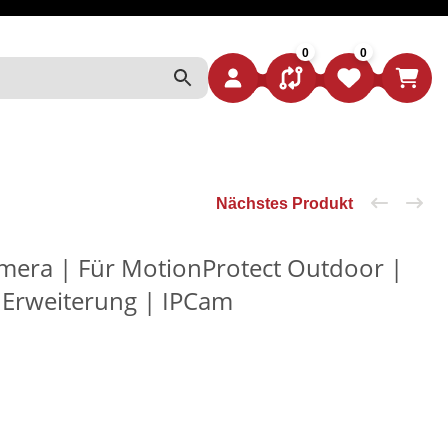
0
0
VERGLEICHSLISTE
WUNSCHZETTEL
WARE
amera | Für MotionProtect Outdoor |
| Erweiterung | IPCam