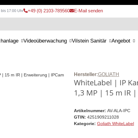
+49 (0) 2103-789560
E-Mail senden
 bis 17:00 Uhr
chanlage
Videoüberwachung
Vilstein Sanitär
Angebot
Hersteller:
GOLIATH
WhiteLabel | IP K
1,3 MP | 15 m IR 
Artikelnummer:
AV-ALA-IPC
GTIN:
4251909211028
Kategorie:
Goliath WhiteLabel