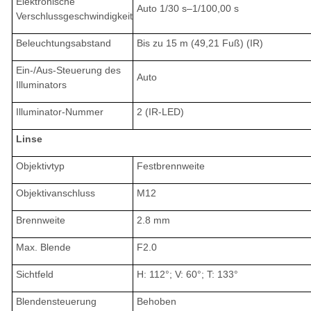
Elektronische
Auto 1/30 s–1/100,00 s
Verschlussgeschwindigkeit
Beleuchtungsabstand
Bis zu 15 m (49,21 Fuß) (IR)
Ein-/Aus-Steuerung des
Auto
Illuminators
Illuminator-Nummer
2 (IR-LED)
Linse
Objektivtyp
Festbrennweite
Objektivanschluss
M12
Brennweite
2.8 mm
Max. Blende
F2.0
Sichtfeld
H: 112°; V: 60°; T: 133°
Blendensteuerung
Behoben