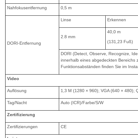
Nahfokusentfernung
0,5 m
Linse
Erkennen
40,0 m
2.8 mm
(131,23 Fuß)
DORI-Entfernung
DORI (Detect, Observe, Recognize, Iden
innerhalb eines abgedeckten Bereichs zu
Funktionsabständen finden Sie im Insta
Video
Auflösung
1,3 M (1280 × 960); VGA (640 × 480); 
Tag/Nacht
Auto (ICR)/Farbe/S/W
Zertifizierung
Zertifizierungen
CE