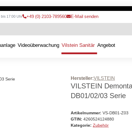
+49 (0) 2103-789560
E-Mail senden
 bis 17:00 Uhr
hanlage
Videoüberwachung
Vilstein Sanitär
Angebot
Hersteller:
VILSTEIN
VILSTEIN Demontag
DB01/02/03 Serie
Artikelnummer:
VS-DB01-Z03
GTIN:
4260524124880
Kategorie:
Zubehör