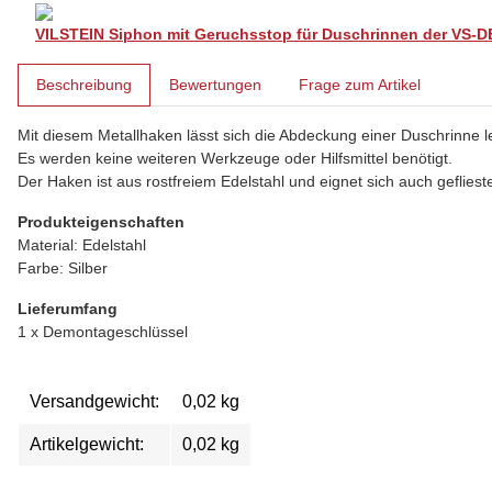
VILSTEIN Siphon mit Geruchsstop für Duschrinnen der VS-DB
weitere Registerkarten anzeigen
Beschreibung
Bewertungen
Frage zum Artikel
Mit diesem Metallhaken lässt sich die Abdeckung einer Duschrinne l
Es werden keine weiteren Werkzeuge oder Hilfsmittel benötigt.
Der Haken ist aus rostfreiem Edelstahl und eignet sich auch gefli
Produkteigenschaften
Material: Edelstahl
Farbe: Silber
Lieferumfang
1 x Demontageschlüssel
Versandgewicht:
0,02 kg
Produkteigenschaft
Wert
Artikelgewicht:
0,02
kg