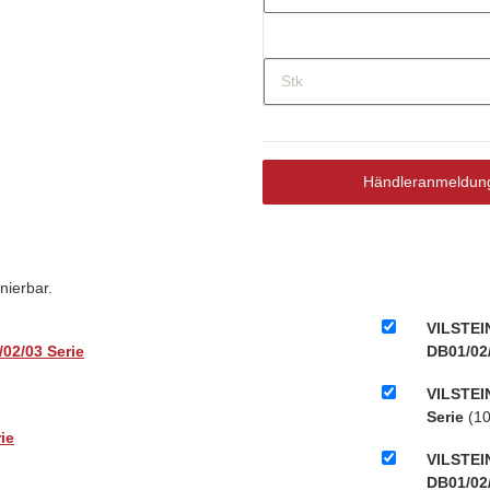
Stk
Händleranmeldun
nierbar.
VILSTEI
02/03 Serie
DB01/02/
VILSTEIN
Serie
(10
ie
VILSTEI
DB01/02/