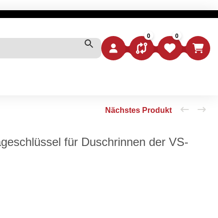
0
0
VERGLEICHSLISTE
WUNSCHZETTEL
WARE
eschlüssel für Duschrinnen der VS-