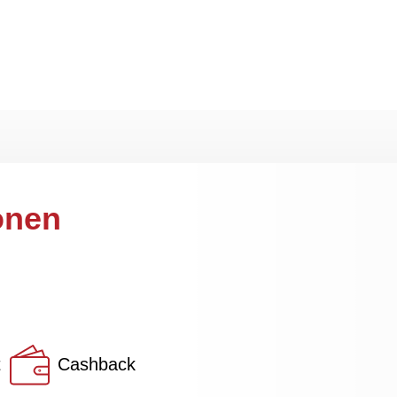
Tage Rückgaberecht
Schneller Versan
onen
t
Cashback