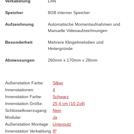
Verkabelung
LAN
Speicher
8GB interner Speicher
Aufzeichnung
Automatische Momentaufnahmen und
Manuelle Videoaufzeichnungen
Besonderheit
Mehrere Klingelmelodien und
Hintergründe
Abmessungen
260mm x 170mm x 28mm
Produkteigenschaft
Wert
Außenstation Farbe:
Silber
Innenstationen:
4
Innenstation Farbe:
Schwarz
Innenstation Größe:
25,4 cm (10 Zoll)
Schlüsselloserzugang:
Nein
Modular:
Ja
Außenstation Montage:
Unterputz
Innenstation Verkablung:
IP