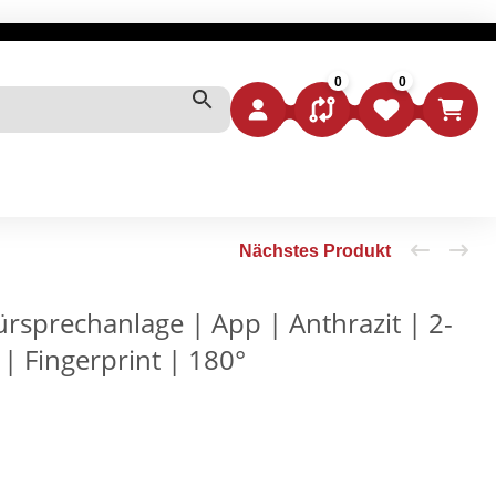
0
0
VERGLEICHSLISTE
WUNSCHZETTEL
WARE
rsprechanlage | App | Anthrazit | 2-
| Fingerprint | 180°