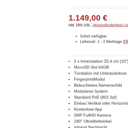
1.149,00 €
inkl. 19% USt. ,
Versandkostenfreie Li
Sofort verfügbar
Lieferzeit:
1 - 3 Werktage
(D
2 x Innenstation 25,4 cm (10"
MicroSD Slot 64GB
Türstation mit Unterputzdose
FingerprintModul
Beleuchtetes Namenschild
Modulares System
Standard PoE (802.3af)
Einbau Vertikal oder Horizonta
Kostenlose App
2MP FullHD Kamera
180° UltraWeitwinkel
Infrarot Nachtsicht