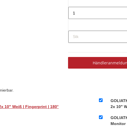
Stk
Händleranmeldu
nierbar.
GOLIATH 
x 10" Weiß | Fingerprint | 180°
2x 10" W
GOLIATH
Monitor 