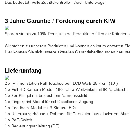
Das bedeutet: Volle Zutrittskontrolle – Auch Unterwegs!
3 Jahre Garantie / Förderung durch KfW
Sparen sie bis zu 10%! Denn unsere Produkte erfüllen die Kriterie
Wir stehen zu unseren Produkten und können es kaum erwarten Si
Hier können Sie sich unsere aktuellen Garantiebedingungen herunt
Lieferumfang
2 x IP Innenstation Full-Touchscreen LCD Weiß 25,4 cm (10")
1 x Full-HD Kamera Modul, 180° Ultra-Weitwinkel mit IR-Nachtsicht
1 x 2er-Klingel mit beleuchtem Namensschild
1 x Fingerprint Modul für schlüssellosen Zugang
1 x Feedback Modul mit 3 Status-LEDs
1 x Unterputzgehäuse + Rahmen für Türstation aus eloxiertem Alum
1 x PoE-Switch
1 x Bedienungsanleitung (DE)