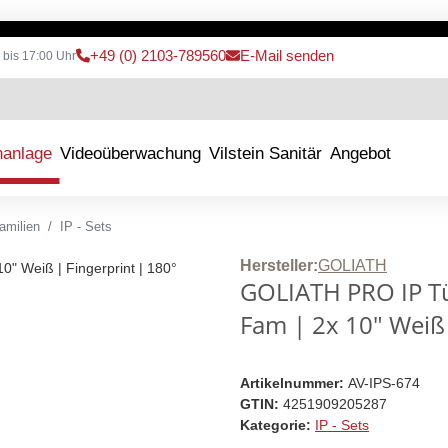
+49 (0) 2103-789560
E-Mail senden
 bis 17:00 Uhr
hanlage
Videoüberwachung
Vilstein Sanitär
Angebot
amilien
IP - Sets
Hersteller:
GOLIATH
GOLIATH PRO IP Tü
Fam | 2x 10" Weiß 
Artikelnummer:
AV-IPS-674
GTIN:
4251909205287
Kategorie:
IP - Sets