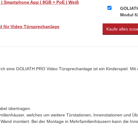
 | Smartphone App | 8GB + PoE | Weiß
GOLIATH 
Modul f
l für Video Türsprechanlage
Kaufe alles zu
urch eine GOLIATH PRO Video Türsprechanlage ist ein Kinderspiel. Mi
abel übertragen.
amilienhäuser, welches um weitere Türstationen, Innenstationen und 
en Wand montiert. Bei der Montage in Mehrfamilienhäusern kann die In