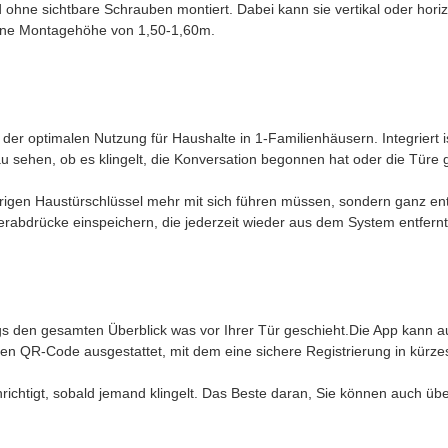
d ohne sichtbare Schrauben montiert. Dabei kann sie vertikal oder hori
 eine Montagehöhe von 1,50-1,60m.
 der optimalen Nutzung für Haushalte in 1-Familienhäusern. Integriert
sehen, ob es klingelt, die Konversation begonnen hat oder die Türe g
perrigen Haustürschlüssel mehr mit sich führen müssen, sondern ganz e
erabdrücke einspeichern, die jederzeit wieder aus dem System entfern
 den gesamten Überblick was vor Ihrer Tür geschieht.Die App kann auf
n QR-Code ausgestattet, mit dem eine sichere Registrierung in kürzest
richtigt, sobald jemand klingelt. Das Beste daran, Sie können auch üb