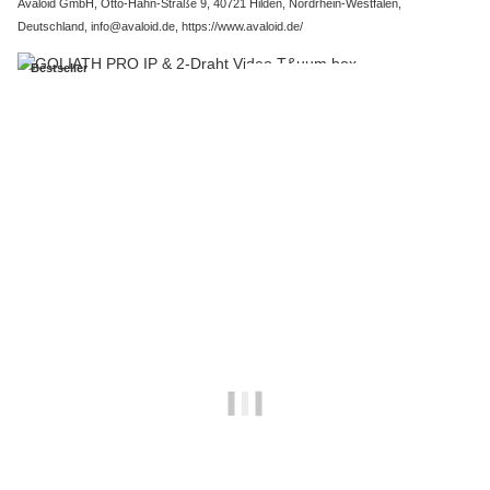
Avaloid GmbH, Otto-Hahn-Straße 9, 40721 Hilden, Nordrhein-Westfalen,
Deutschland, info@avaloid.de, https://www.avaloid.de/
Bestseller
Dieser Artikel besteht aus