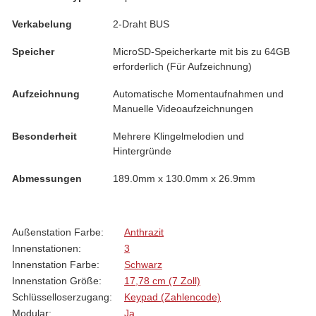
Verkabelung
2-Draht BUS
Speicher
MicroSD-Speicherkarte mit bis zu 64GB
erforderlich (Für Aufzeichnung)
Aufzeichnung
Automatische Momentaufnahmen und
Manuelle Videoaufzeichnungen
Besonderheit
Mehrere Klingelmelodien und
Hintergründe
Abmessungen
189.0mm x 130.0mm x 26.9mm
Produkteigenschaft
Wert
Außenstation Farbe:
Anthrazit
Innenstationen:
3
Innenstation Farbe:
Schwarz
Innenstation Größe:
17,78 cm (7 Zoll)
Schlüsselloserzugang:
Keypad (Zahlencode)
Modular:
Ja