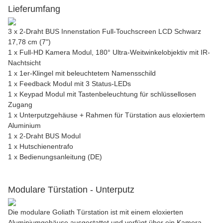
Lieferumfang
3 x 2-Draht BUS Innenstation Full-Touchscreen LCD Schwarz
17,78 cm (7")
1 x Full-HD Kamera Modul, 180° Ultra-Weitwinkelobjektiv mit IR-
Nachtsicht
1 x 1er-Klingel mit beleuchtetem Namensschild
1 x Feedback Modul mit 3 Status-LEDs
1 x Keypad Modul mit Tastenbeleuchtung für schlüssellosen
Zugang
1 x Unterputzgehäuse + Rahmen für Türstation aus eloxiertem
Aluminium
1 x 2-Draht BUS Modul
1 x Hutschienentrafo
1 x Bedienungsanleitung (DE)
Modulare Türstation - Unterputz
Die modulare Goliath Türstation ist mit einem eloxierten
Aluminiumgehäuse ausgestattet und verfügt über ein Kamera