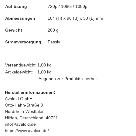
Auflösung
720p / 1080i / 1080p
Abmessungen
104 (H) x 96 (B) x 30 (L) mm
Gewicht
200 g
Stromversorgung
Passiv
Produkteigenschaft
Wert
Versandgewicht:
1,00 kg
Artikelgewicht:
1,00
kg
Angaben zur Produktsicherheit
Herstellerinformationen:
Avaloid GmbH
Otto-Hahn-Straße 9
Nordrhein-Westfalen
Hilden, Deutschland, 40721
info@avaloid.de
https://www.avaloid.de/