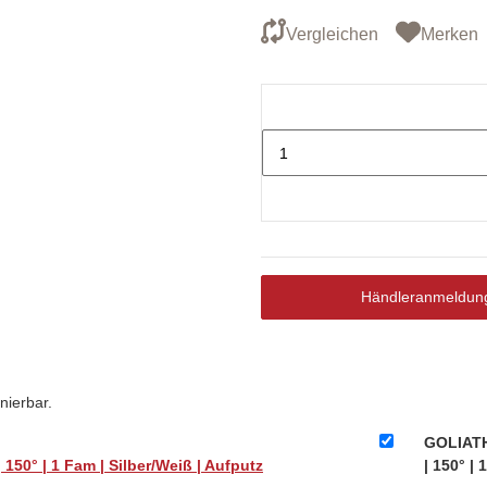
Händleranmeldun
nierbar.
GOLIATH 
50° | 1 Fam | Silber/Weiß | Aufputz
| 150° | 