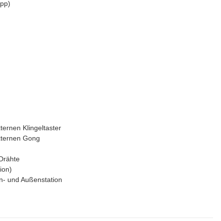
App)
ternen Klingeltaster
xternen Gong
Drähte
ion)
- und Außenstation