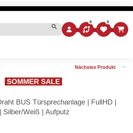
0
0
VERGLEICHSLISTE
WUNSCHZETTEL
WARE
SOMMER SALE
aht BUS Türsprechanlage | FullHD |
| Silber/Weiß | Aufputz