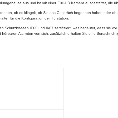
iniumgehäuse aus und ist mit einer Full-HD Kamera ausgestattet, die übe
kennen, ob es klingelt, ob Sie das Gespräch begonnen haben oder ob di
lter für die Konfiguration der Türstation.
den Schutzklassen IP65 und IK07 zertifiziert, was bedeutet, dass sie vo
gut hörbaren Alarmton von sich, zusätzlich erhalten Sie eine Benachricht