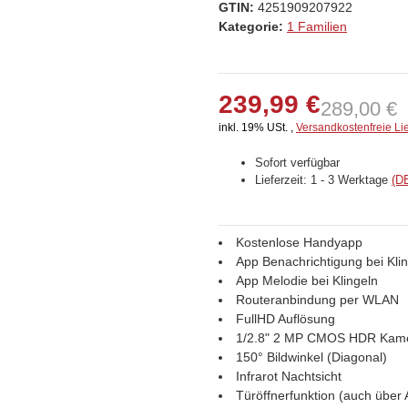
GTIN:
4251909207922
Kategorie:
1 Familien
239,99 €
289,00 €
inkl. 19% USt. ,
Versandkostenfreie Li
Sofort verfügbar
Lieferzeit:
1 - 3 Werktage
(D
Kostenlose Handyapp
App Benachrichtigung bei Kli
App Melodie bei Klingeln
Routeranbindung per WLAN
FullHD Auflösung
1/2.8" 2 MP CMOS HDR Kam
150° Bildwinkel (Diagonal)
Infrarot Nachtsicht
Türöffnerfunktion (auch über 