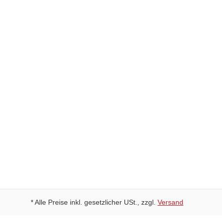
Kostenlose Rückgabe
30 Tage Rückgaberecht
Schneller Versand
Kostenloser Versand ab 49 Euro
* Alle Preise inkl. gesetzlicher USt., zzgl.
Versand