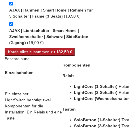
AJAX | Rahmen | Smart Home | Rahmen für
3 Schalter | Frame (3 Seats)
(13,50 €)
AJAX | Lichtschalter | Smart-Home |
Zweifachschalter | Schwarz | SideButton
(2-gang)
(19,00 €)
Kaufe alles zusammen zu
182,50 €
Beschreibung
Komponenten
Einzelschalter
Relais
LightCore (1-Schalter)
Relai
LightCore (2-Schalter)
Relai
Ein einzelner
LightCore (Wechselschalte
LightSwitch benötigt zwei
Komponenten für die
Tasten
Installation: Ein Relais und eine
Taste
SoloButton (1-Schalter)
Tast
SoloButton (2-Schalter)
Tast