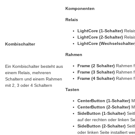
Komponenten
Relais
LightCore (1-Schalter)
Relai
LightCore (2-Schalter)
Relai
LightCore (Wechselschalte
Kombischalter
Rahmen
Frame (2 Schalter)
Rahmen fü
Ein Kombischalter besteht aus
Frame (3 Schalter)
Rahmen fü
einem Relais, mehreren
Frame (4 Schalter)
Rahmen fü
Schaltern und einem Rahmen
mit 2, 3 oder 4 Schaltern
Tasten
CenterButton (1-Schalter)
M
CenterButton (2-Schalter)
M
SideButton (1-Schalter)
Seit
auf der rechten oder linken Sei
SideButton (2-Schalter)
Seit
oder linken Seite installiert w